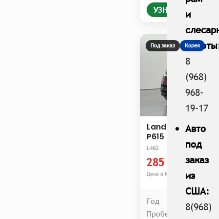
УЗНАТЬ ЦЕНУ В
и
слесар
работы
Под заказ
Корея
8
(968)
968-
19-17
Land Rover Range
Авто
P615
под
L460
заказ
285 000 000 
из
Цена в Корее
США:
Год
8(968)
Пробег