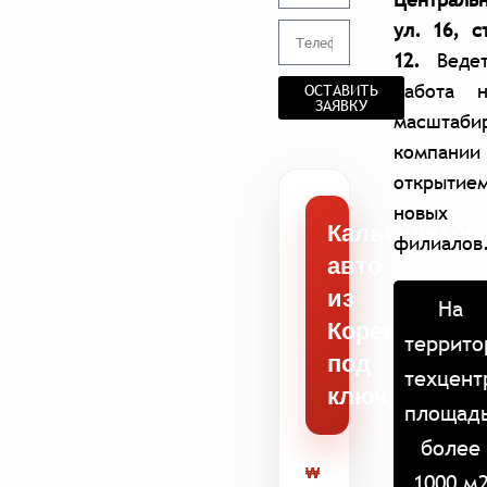
ул. 16, с
12.
Ведет
работа н
ОСТАВИТЬ
ЗАЯВКУ
масштаби
компании
открытие
новых
Калькулятор
филиалов
авто
из
На
Кореи
террито
под
техцент
ключ
площад
более
₩
1000 м