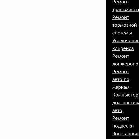
Ремонт
трансмисс
Ремонт
тормозной
системы
Увеличени
клиренса
Ремонт
лонжероно
Ремонт
авто по
маркам
Компьютер
диагностик
авто
Ремонт
подвески
Восстановл