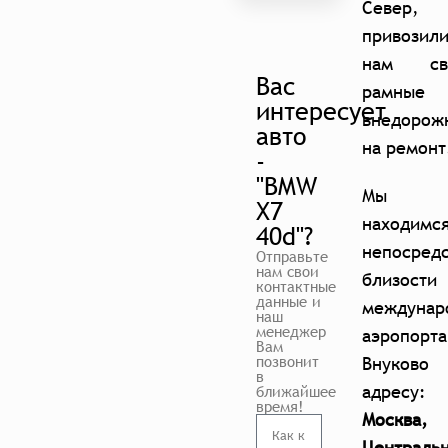
Север,
привозил
нам св
Вас
рамные
интересует
внедорож
авто
на ремонт
-
"BMW
Мы
X7
находимс
40d"?
непосред
Отправьте
нам свои
близости
контактные
данные и
междунар
наш
менеджер
аэропорта
Вам
позвонит
Внуково 
в
адресу
ближайшее
время!
Москва,
Централь