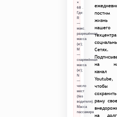
×
ежедневн
68
.
постим
Где:
R
жизнь
—
нашего
макс.
разрешённая
техцентр
масса
социальн
(кг);
Сетях.
M
—
Подписыв
снаряжённая
на н
масса
(кг);
канал
N
Youtube,
—
чтобы
число
мест
сохранить
(без
раму сво
водителя).
Масса
внедорож
пассажира
на долг