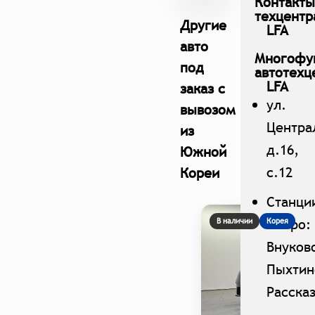
Контакты
техцентр
Другие
LFA
авто
Многофу
под
автотехц
LFA
заказ с
ул.
вывозом
Центра
из
д.16,
Южной
с.12
Кореи
Станци
метро:
В наличии
Корея
Внуков
Пыхтин
Расска