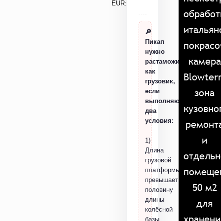
EUR:
обработ
итальян
🔎
Пикап
покрасо
нужно
камера
растаможить
как
Blowter
грузовик,
зона
если
выполняются
кузовно
два
условия:
ремонт
и
1)
Длина
отдельн
грузовой
помеще
платформы
превышает
50 м2
половину
длины
для
колёсной
хранени
базы