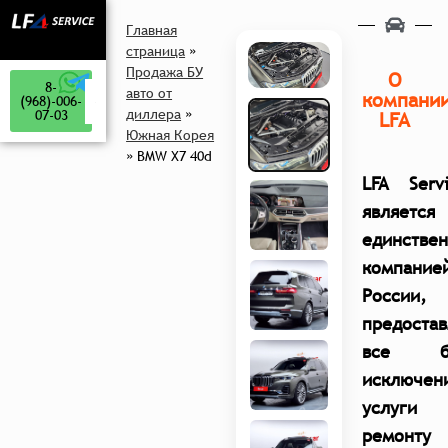
Главная
страница
»
Продажа БУ
О
8-
авто от
компани
(968)-006-
диллера
»
07-03
LFA
Южная Корея
»
BMW X7 40d
LFA Serv
является
единстве
компание
России,
предоста
все б
исключен
услуги 
ремонту