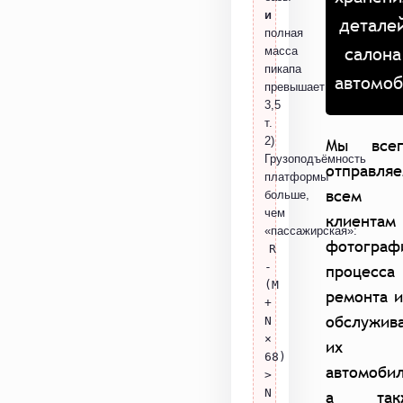
и
детале
полная
салона
масса
пикапа
автомоб
превышает
3,5
т.
2)
Мы всег
Грузоподъёмность
отправля
платформы
всем
больше,
чем
клиентам
«пассажирская»:
фотограф
R
-
процесса
(M
ремонта 
+
обслужив
N
×
их
68)
автомобил
>
N
а так