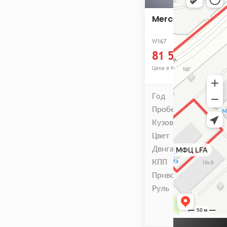
Mercedes GLE450
W167
81 500 000 ₩
Цена в Корее
Год
Пробег
Кузов
Цвет
Двигатель
КПП
Привод
Руль