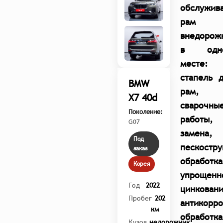
обслужив
рам
внедорож
в одн
месте:
стапель 
BMW
рам,
X7 40d
сварочны
Поколение:
работы,
G07
замена,
Под
пескостру
заказ
обработка
Корея
упрощенн
Год
2022
цинковани
Пробег
45 202
антикорро
км
обработк
Кузов
внедорожник