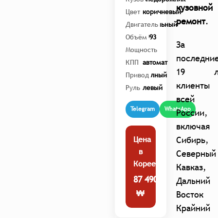
кузовной
Цвет
коричневый
ремон
т
.
Двигатель
дизельный
Объём
2993
За
Мощность
335
последни
КПП
автомат
19 л
Привод
полный
клиенты 
Руль
левый
всей
Telegram
WhatsApp
России,
включая
Цена
Сибирь,
в
Северный
Корее:
Кавказ,
87 490 000
Дальний
₩
Восток
Крайний