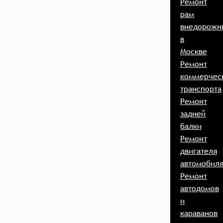
Ремонт
рам
внедорожн
в
Москве
Ремонт
коммерчес
транспорта
Ремонт
задней
балки
Ремонт
двигателя
автомобил
Ремонт
автодомов
и
караванов