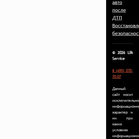
авто
после
ДТП
Восстановл
безопаснос
© 2026 LFA
Service
8 (495) 070-
70-07
Данный
сайт носит
исключительно
информационн
характер и
ни при
каких
условиях
информационн