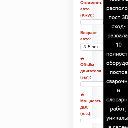
Стоимость
распол
авто
(KRW):
пост 3
сход-
Возраст
развала
авто:
10
полнос
🚗
оборуд
Объём
постов
двигателя
(см³):
свароч
и
🔥
слесар
Мощность
работ,
ДВС
(л.с.):
уникал
в свое