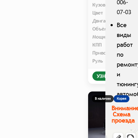
006-
Кузов
07-03
Цвет
Двигатель
Все
Объём
виды
Мощность
работ
КПП
Привод
по
Руль
ремонт
и
УЗНАТЬ ЦЕНУ В
тюнинг
автомо
В наличии
Корея
Внимани
Схема
проезда