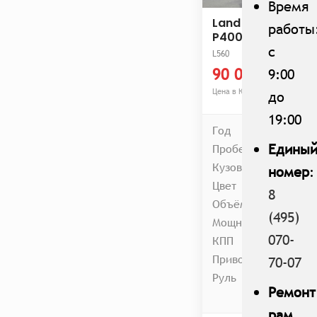
Время
Land Rover Range
работы
P400
с
L560
90 000 000 ₩
9:00
Цена в Корее
до
19:00
Год
Едины
Пробег
Кузов
номер
:
Цвет
8
Объём
(495)
Мощность
070-
КПП
Привод
70-07
Руль
Ремонт
рам