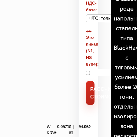
НДС-
роде
база:
наполь
стапел
🛻
типа
Это
пикап
BlackHa
(N1,
с
HS
8704):
тяговы
усилие
более 2
РАССЧИТАТЬ
тонн,
СТОИМОСТЬ
отдельн
изолиро
зона
₩
0.0571
₽ |
94.06
₽
KRW:
💶
пескост