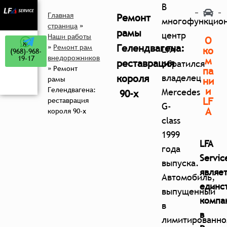
В
Главная
Ремонт
многофункцио
страница
»
рамы
центр
Наши работы
О
8-
Гелендвагена:
»
Ремонт рам
LFA
ко
(968)-968-
внедорожников
19-17
м
реставрация
обратился
»
Ремонт
па
короля
владелец
рамы
ни
и
Гелендвагена:
Mercedes
90-х
LF
реставрация
G-
A
короля 90-х
class
1999
LFA
года
Servic
выпуска.
являе
Автомобиль,
единс
выпущенный
компа
в
в
лимитированн