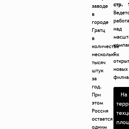
стр. 
заводе
Ведет
в
работ
городе
над
Гратц
масшт
в
компа
количестве
с
нескольких
откры
тысяч
новых
штук
филиа
за
год.
На
При
этом
терр
Россия
техц
остается
пло
одним