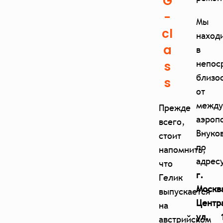
G
-
Мы
cl
наход
a
в
непос
s
близо
s
от
между
Прежде
аэроп
всего,
Внуко
стоит
по
напомнить,
адрес
что
г.
Гелик
Москв
выпускается
Центр
на
ул. 1
австрийском