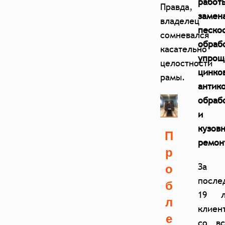
работ
Правда,
замен
владелец
песко
сомневался
обраб
касательно
упрощ
целостности
цинко
рамы.
антик
обраб
и
кузов
П
ремон
р
о
За
после
б
19 л
л
клиен
е
со вс