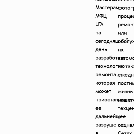
Мастерам
фотог
МФЦ
проце
LFA
ремон
на
или
сегодняшний
обслу
день
их
разработать
автом
технологию
а так
ремонта,
ежедн
которая
пости
может
жизнь
приостановить
нашег
ее
техце
дальнейшее
в
разрушение
социа
в
Сетях.