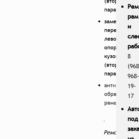
(вторая
Рем
пара);
рам
замена
и
передней
сле
левой
раб
опоры
8
кузова
(вторая
(968
пара);
968-
антикоррози
19-
обработка
17
рамы
.
Авт
под
зак
Ремонт
из