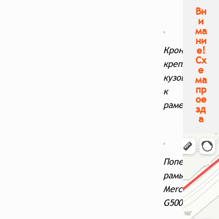
Вн
и
ма
ни
е!
Кронштейн
Сх
крепления
е
кузова
ма
пр
к
ое
раме
зд
а
Поперечина
рамы
Mercedes
G500