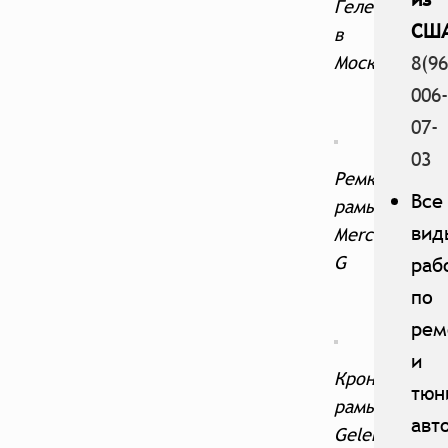
Гелендваген
США
в
8(96
Москве
006-
07-
03
Ремкомплект
Все
рамы
вид
Mercedes
G
раб
по
рем
и
Кронштейны
тюн
рамы
авт
Gelendwagen