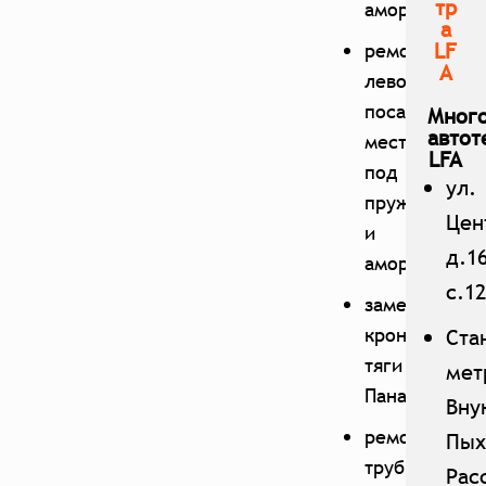
тр
амортизатор;
а
LF
ремонт
A
левого
посадочного
Мног
автот
места
LFA
под
ул.
пружину
Цен
и
д.16
амортизатор;
с.12
замена
кронштейна
Ста
тяги
мет
Панара;
Вну
ремонт
Пых
трубы
Рас