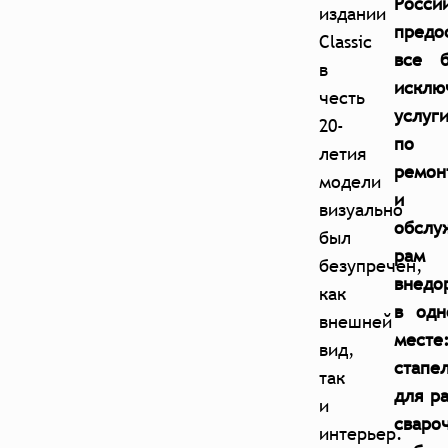
Росси
издании
предо
Classic
все б
в
исклю
честь
услуг
20-
по
летия
ремон
модели
и
визуально
обслу
был
рам
безупречен,
внедо
как
в одн
внешней
месте
вид,
стапе
так
для р
и
сваро
интерьер.