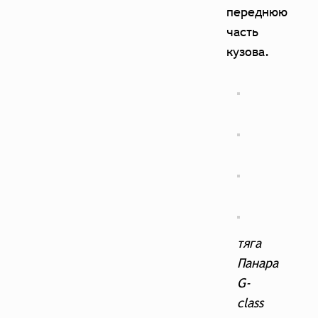
переднюю
часть
кузова.
тяга
Панара
G-
class