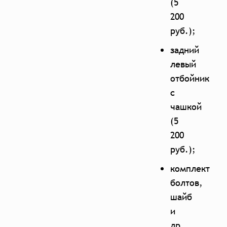
(5
200
руб.);
задний
левый
отбойник
с
чашкой
(5
200
руб.);
комплект
болтов,
шайб
и
др.