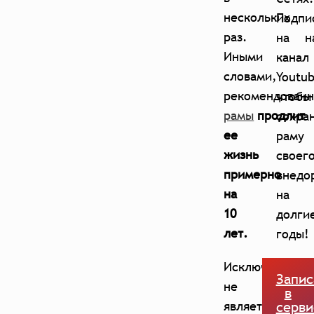
нескольких
Подпи
раз.
на н
Иными
канал
словами,
Youtub
рекомендован
чтобы
рамы
продлит
сохра
ее
раму
жизнь
своег
примерно
внедо
на
на
10
долги
лет.
годы!
Исключением
Запис
не
в
является
серви