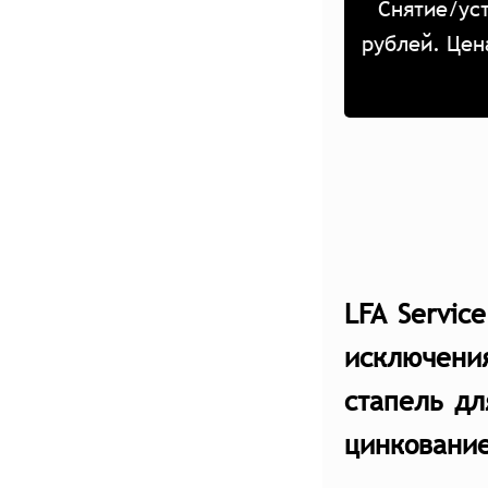
Снятие/уст
рублей. Цен
LFA Servic
исключени
стапель дл
цинкование