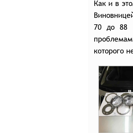
Как и в эт
Услуги слесарного цеха
Виновницей
Авто из США под заказ
70 до 88 
Авто на заказ
проблемам
Калькуляторы
которого н
АКАДЕМИЯ LFA TRADE
СТАТЬИ
ВСЕ МАРКИ АВТО
ОТЗЫВЫ
О НАС
ВАКАНСИИ