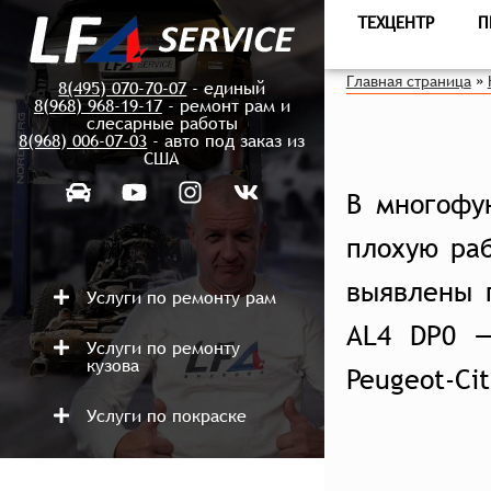
ТЕХЦЕНТР
П
Главная страница
»
8(495) 070-70-07
- единый
8(968) 968-19-17
- ремонт рам и
слесарные работы
8(968) 006-07-03
- авто под заказ из
США
В многофу
плохую раб
выявлены 
Услуги по ремонту рам
AL4 DP0 —
Услуги по ремонту
кузова
Peugeot-Cit
Услуги по покраске
Ремонт после аварий