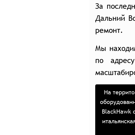
За послед
Дальний В
ремонт.
Мы находи
по адрес
масштабир
На террито
оборудованн
BlackHawk 
итальянска