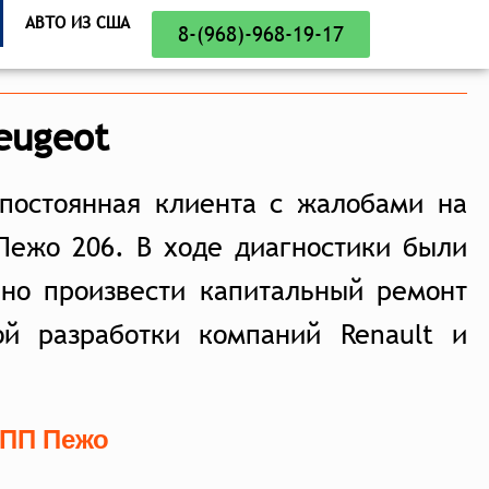
АВТО ИЗ США
8-(968)-968-19-17
eugeot
постоянная клиента с жалобами на
Пежо 206. В ходе диагностики были
но произвести капитальный ремонт
й разработки компаний Renault и
КПП Пежо