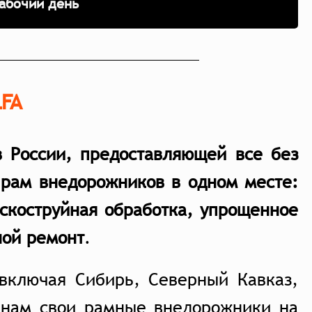
абочий день
LFA
в России, предоставляющей все без
 рам внедорожников в одном месте:
ескоструйная обработка, упрощенное
ной ремон
т
.
 включая Сибирь, Северный Кавказ,
 нам свои рамные внедорожники на