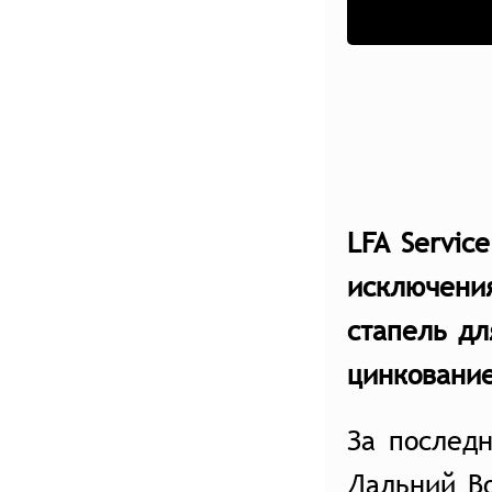
LFA Servic
исключени
стапель дл
цинкование
За послед
Дальний В