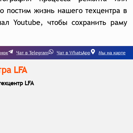
о постим жизнь нашего техцентра в
ал Youtube, чтобы сохранить раму
онок
Чат в Telegram
Чат в WhatsApp
Мы на карте
ра LFA
ехцентр LFA