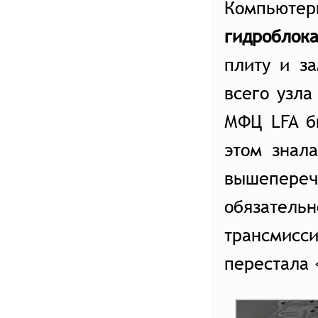
Компьютер
Услуги слесарного цеха
гидроблок
Авто из США под заказ
плиту и з
Авто на заказ
всего узла
Калькуляторы
МФЦ LFA б
АКАДЕМИЯ LFA TRADE
этом знал
СТАТЬИ
вышепере
ВСЕ МАРКИ АВТО
обязатель
ОТЗЫВЫ
трансмисс
О НАС
перестала 
ВАКАНСИИ