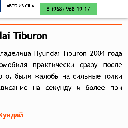
АВТО ИЗ США
8-(968)-968-19-17
ai Tiburon
ладелица Hyundai Tiburon 2004 года
омобиля практически сразу после
ого, были жалобы на сильные толки
висание на секунду и более при
Хундай