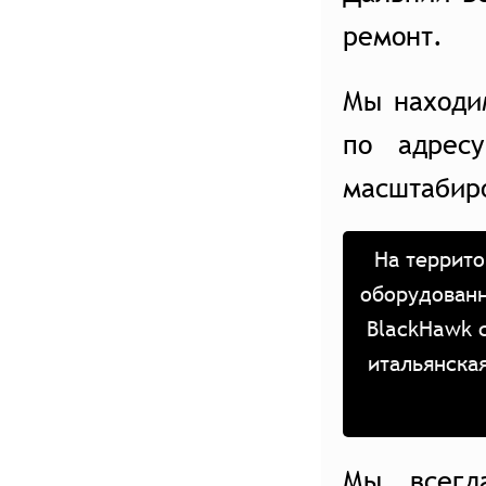
ремонт.
Мы находи
по адрес
масштабир
На террито
оборудованн
BlackHawk 
итальянска
Мы всегд