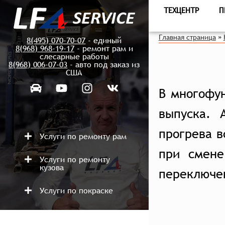
ТЕХЦЕНТР
П
Главная страница
»
8(495) 070-70-07
- единый
8(968) 968-19-17
- ремонт рам и
слесарные работы
8(968) 006-07-03
- авто под заказ из
США
В многофун
выпуска. 
прогрева в
Услуги по ремонту рам
при смене
Услуги по ремонту
кузова
переключе
Услуги по покраске
Ремонт после аварий