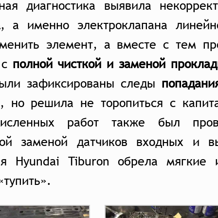
ная диагностика выявила некорре
а
, а именно электроклапана линейн
аменить элемент, а вместе с тем пр
 с
полной чисткой и заменой проклад
ыли зафиксированы следы
попадани
а, но решила не торопиться с капи
численных работ также был про
ной заменой датчиков входных и в
ия Hyundai Tiburon обрела мягкие
«тупить».