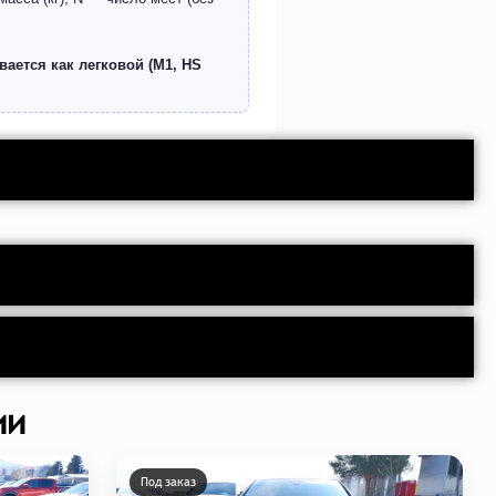
ается как легковой (M1, HS
ии
Под заказ