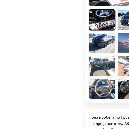
Услуги слесарного цеха
Авто из США под заказ
Авто на заказ
Калькуляторы
АКАДЕМИЯ LFA TRADE
СТАТЬИ
ВСЕ МАРКИ АВТО
ОТЗЫВЫ
О НАС
ВАКАНСИИ
Без пробега по Гру
гидроусилитель, ABS