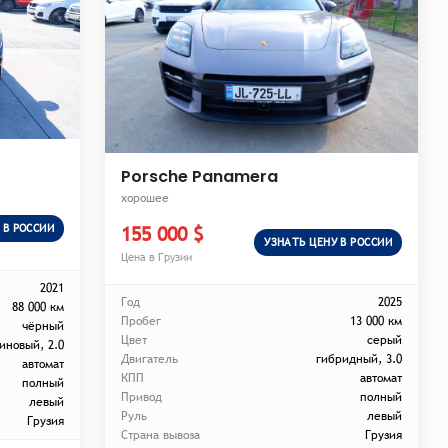
Porsche Panamera
хорошее
 В РОССИИ
155 000 $
УЗНАТЬ ЦЕНУ В РОССИИ
Цена в Грузии
2021
Год
2025
88 000 км
Пробег
13 000 км
чёрный
Цвет
серый
иновый, 2.0
Двигатель
гибридный, 3.0
автомат
КПП
автомат
полный
Привод
полный
левый
Руль
левый
Грузия
Страна вывоза
Грузия