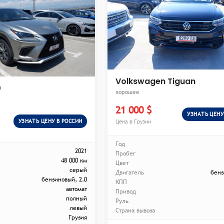
Volkswagen Tiguan
0
хорошее
21 000 $
УЗНАТЬ ЦЕНУ
УЗНАТЬ ЦЕНУ В РОССИИ
Цена в Грузии
Год
2021
Пробег
48 000 км
Цвет
серый
Двигатель
бенз
бензиновый, 2.0
КПП
автомат
Привод
полный
Руль
левый
Страна вывоза
Грузия