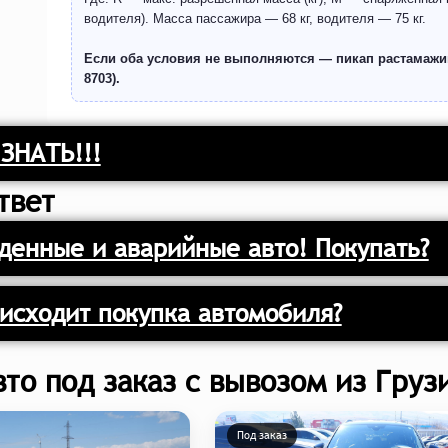
водителя). Масса пассажира — 68 кг, водителя — 75 кг.
Если оба условия не выполняются — пикап растамажив
8703).
ЗНАТЬ!!!
твет
енные и аварийные авто! Покупать?
исходит покупка автомобиля?
вто под заказ с вывозом из Груз
Под заказ