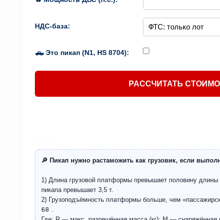
НДС-база:
🛻 Это пикап (N1, HS 8704):
РАССЧИТАТЬ СТОИМ
🔎 Пикап нужно растаможить как грузовик, если выпол
1) Длина грузовой платформы превышает половину длины
пикапа превышает 3,5 т.
2) Грузоподъёмность платформы больше, чем «пассажирс
68
.
Где: R — макс. разрешённая масса (кг); M — снаряжённая м