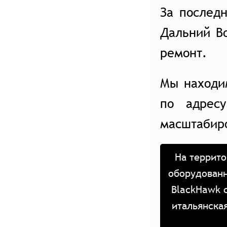
За послед
Дальний В
ремонт.
Мы находи
по адрес
масштабир
На террито
оборудованн
BlackHawk 
итальянска