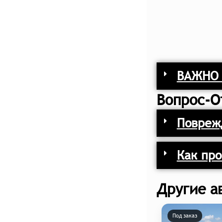
ВАЖНО 
Вопрос-О
Поврежд
Как про
Другие а
Под заказ