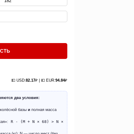
ОСТЬ
💵 USD:
82.17
₽ | 💶 EUR:
94.84
₽
няются два условия:
 колёсной базы
и
полная масса
кая»:
R - (M + N × 68) > N ×
асса (кг); N — число мест (без