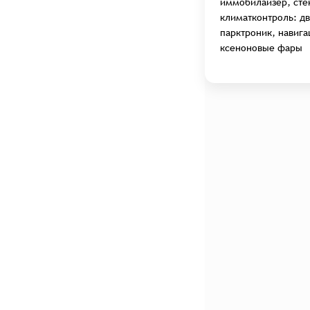
иммобилайзер, сте
климатконтроль: дв
парктроник, навига
ксеноновые фары