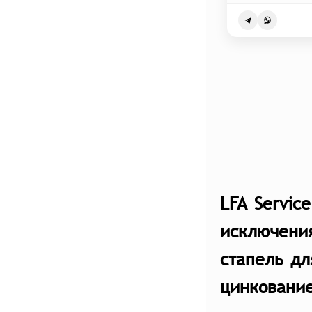
LFA Servic
исключени
стапель дл
цинкование