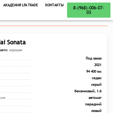
АКАДЕМИЯ LFA TRADE
КОНТАКТЫ
8-(968)-006-07-
03
ai Sonata
авто:
хорошее
Под заказ
2021
94 400 км
седан
серый
ь
бензиновый, 1.6
сия
автомат
передний
левый