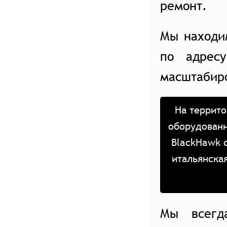
ремонт.
Мы находи
по адрес
масштабир
На террито
оборудованн
BlackHawk 
итальянска
Мы всегд