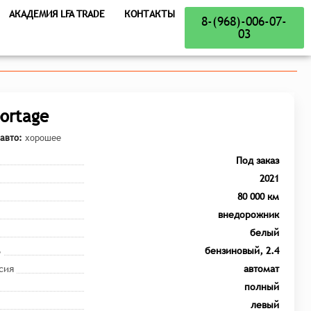
АКАДЕМИЯ LFA TRADE
КОНТАКТЫ
8-(968)-006-07-
03
portage
авто:
хорошее
Под заказ
2021
80 000 км
внедорожник
белый
ь
бензиновый, 2.4
сия
автомат
полный
левый