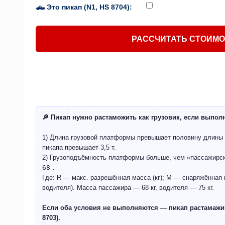
🛻 Это пикап (N1, HS 8704):
РАССЧИТАТЬ СТОИМ
🔎 Пикап нужно растаможить как грузовик, если выпол
1) Длина грузовой платформы превышает половину длины
пикапа превышает 3,5 т.
2) Грузоподъёмность платформы больше, чем «пассажирс
68
.
Где: R — макс. разрешённая масса (кг); M — снаряжённая м
водителя). Масса пассажира — 68 кг, водителя — 75 кг.
Если оба условия не выполняются — пикап растамажив
8703).