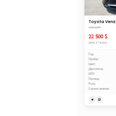
Toyota Venz
хорошее
22 500 $
Цена в Грузии
Год
Пробег
Цвет
Двигатель
КПП
Привод
Руль
Страна вывоза