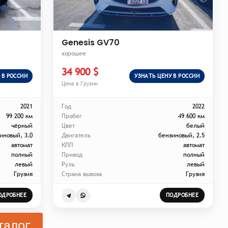
Genesis GV70
хорошее
34 900 $
 В РОССИИ
УЗНАТЬ ЦЕНУ В РОССИИ
Цена в Грузии
2021
Год
2022
99 200 км
Пробег
49 600 км
чёрный
Цвет
белый
иновый, 3.0
Двигатель
бензиновый, 2.5
автомат
КПП
автомат
полный
Привод
полный
левый
Руль
левый
Грузия
Страна вывоза
Грузия
ОДРОБНЕЕ
ПОДРОБНЕЕ
талог