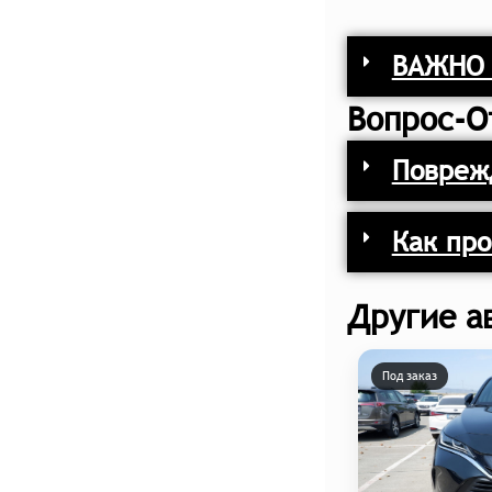
ВАЖНО 
Вопрос-О
Поврежд
Как про
Другие а
Под заказ