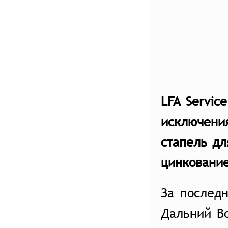
LFA Servic
исключени
стапель дл
цинкование
За послед
Дальний В