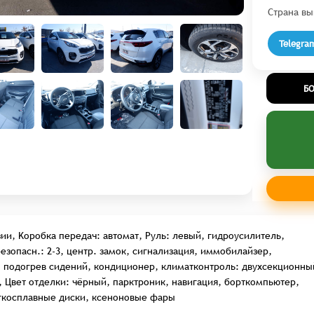
Страна вы
Telegra
Б
зии, Kоробка передач: автомат, Руль: левый, гидроусилитель,
безопасн.: 2-3, центр. замок, сигнализация, иммобилайзер,
 подогрев сидений, кондиционер, климатконтроль: двухсекционны
, Цвет отделки: чёрный, парктроник, навигация, борткомпьютер,
егкосплавные диски, ксеноновые фары