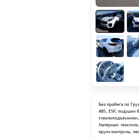
Услуги слесарного цеха
Авто из США под заказ
Авто на заказ
Калькуляторы
АКАДЕМИЯ LFA TRADE
СТАТЬИ
ВСЕ МАРКИ АВТО
ОТЗЫВЫ
Без пробега по Гру
О НАС
ABS, ESP, подушки 
ВАКАНСИИ
стеклоподъёмники,
Материал: текстиль
круиз-контроль, л