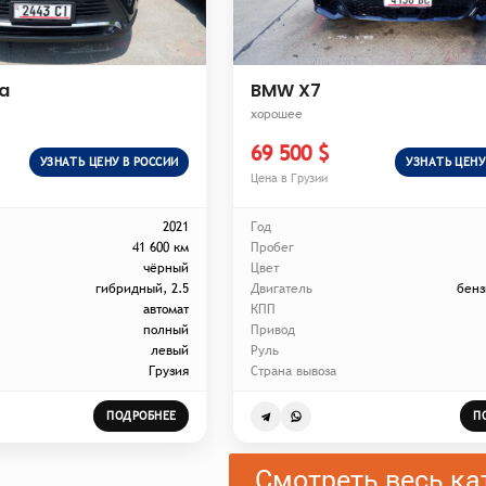
a
BMW X7
хорошее
69 500 $
УЗНАТЬ ЦЕНУ В РОССИИ
УЗНАТЬ ЦЕНУ
Цена в Грузии
2021
Год
41 600 км
Пробег
чёрный
Цвет
гибридный, 2.5
Двигатель
бенз
автомат
КПП
полный
Привод
левый
Руль
Грузия
Страна вывоза
ПОДРОБНЕЕ
П
Смотреть весь ка