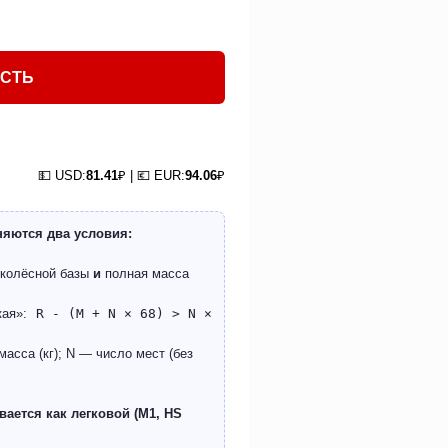
ОСТЬ
💵 USD:
81.41
₽ | 💶 EUR:
94.06
₽
няются два условия:
 колёсной базы
и
полная масса
кая»:
R - (M + N × 68) > N ×
асса (кг); N — число мест (без
ается как легковой (M1, HS