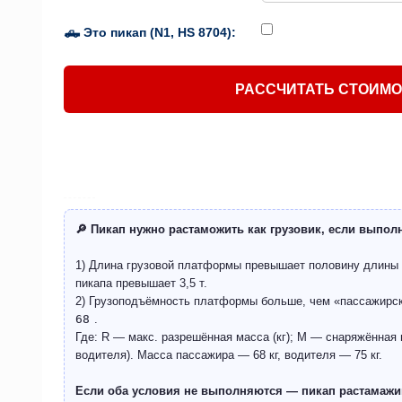
🛻 Это пикап (N1, HS 8704):
РАССЧИТАТЬ СТОИМ
🔎 Пикап нужно растаможить как грузовик, если выпол
1) Длина грузовой платформы превышает половину длины
пикапа превышает 3,5 т.
2) Грузоподъёмность платформы больше, чем «пассажирс
68
.
Где: R — макс. разрешённая масса (кг); M — снаряжённая м
водителя). Масса пассажира — 68 кг, водителя — 75 кг.
Если оба условия не выполняются — пикап растамажив