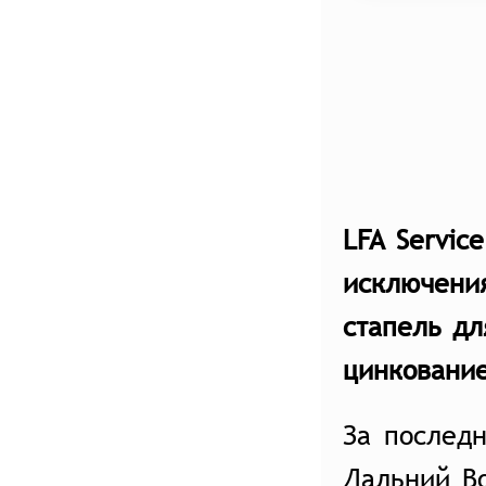
LFA Servic
исключени
стапель дл
цинкование
За послед
Дальний В