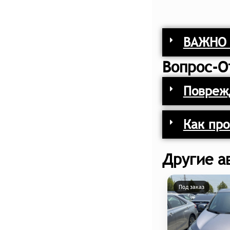
ВАЖНО 
Вопрос-О
Поврежд
Как про
Другие а
Под заказ