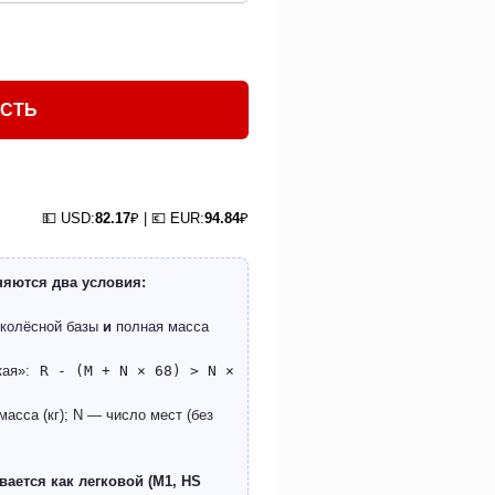
ОСТЬ
💵 USD:
82.17
₽ | 💶 EUR:
94.84
₽
няются два условия:
 колёсной базы
и
полная масса
кая»:
R - (M + N × 68) > N ×
асса (кг); N — число мест (без
ается как легковой (M1, HS