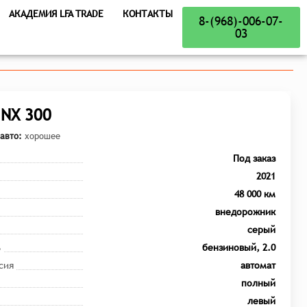
АКАДЕМИЯ LFA TRADE
КОНТАКТЫ
8-(968)-006-07-
03
 NX 300
авто:
хорошее
Под заказ
2021
48 000 км
внедорожник
серый
ь
бензиновый, 2.0
сия
автомат
полный
левый