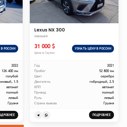
Lexus NX 300
хорошее
31 000 $
 В РОССИИ
УЗНАТЬ ЦЕНУ В РОССИИ
Цена в Грузии
2022
Год
2021
126 400 км
Пробег
52 800 км
голубой
Цвет
серебро
иновый, 1.5
Двигатель
гибридный, 2.5
автомат
КПП
автомат
полный
Привод
полный
левый
Руль
левый
Грузия
Страна вывоза
Грузия
ОДРОБНЕЕ
ПОДРОБНЕЕ