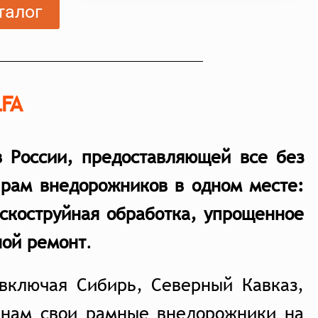
талог
LFA
в России, предоставляющей все без
 рам внедорожников в одном месте:
ескоструйная обработка, упрощенное
ной ремон
т
.
 включая Сибирь, Северный Кавказ,
 нам свои рамные внедорожники на