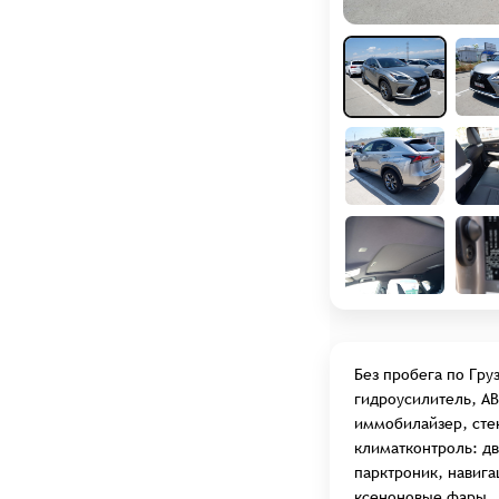
Услуги слесарного цеха
Авто из США под заказ
Авто на заказ
Калькуляторы
АКАДЕМИЯ LFA TRADE
СТАТЬИ
ВСЕ МАРКИ АВТО
ОТЗЫВЫ
Без пробега по Гру
О НАС
гидроусилитель, ABS
ВАКАНСИИ
иммобилайзер, сте
климатконтроль: дв
парктроник, навига
ксеноновые фары