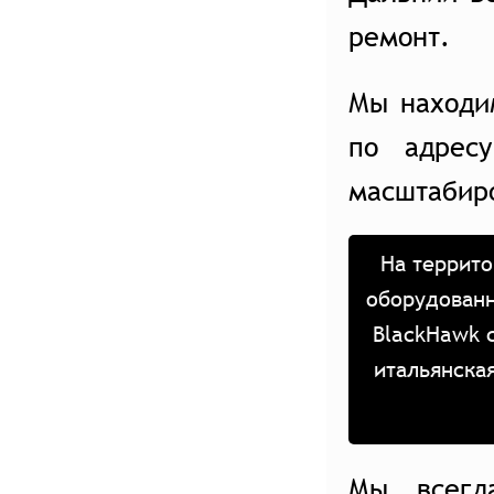
ремонт.
Мы находи
по адрес
масштабир
На террито
оборудованн
BlackHawk 
итальянска
Мы всегд