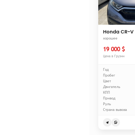
Honda CR-V
хорошее
19 000 $
Цена в Грузии
Год
Пробег
Цвет
Двигатель
КПП
Привод
Руль
Страна вывоза