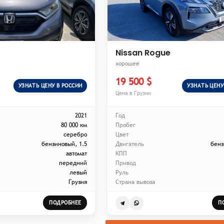
Nissan Rogue
хорошее
19 500 $
УЗНАТЬ ЦЕНУ В РОССИИ
УЗНАТЬ ЦЕНУ
Цена в Грузии
2021
Год
80 000 км
Пробег
серебро
Цвет
бензиновый, 1.5
Двигатель
бенз
автомат
КПП
передний
Привод
левый
Руль
Грузия
Страна вывоза
ПОДРОБНЕЕ
П