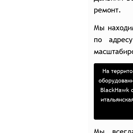
ремонт.
Мы находи
по адрес
масштабир
На террито
оборудованн
BlackHawk 
итальянска
Мы всегд