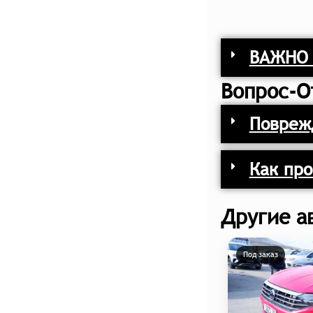
ВАЖНО 
Вопрос-О
Поврежд
Как про
Другие а
Под заказ