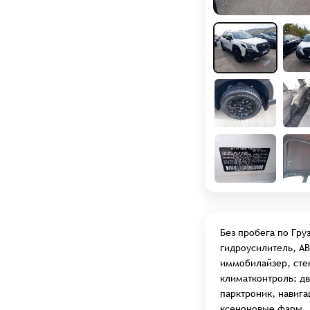
Услуги слесарного цеха
Авто из США под заказ
Авто на заказ
Калькуляторы
АКАДЕМИЯ LFA TRADE
СТАТЬИ
ВСЕ МАРКИ АВТО
ОТЗЫВЫ
Без пробега по Гру
О НАС
гидроусилитель, ABS
ВАКАНСИИ
иммобилайзер, сте
климатконтроль: дв
парктроник, навига
ксеноновые фары