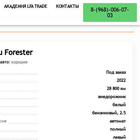
АКАДЕМИЯ LFA TRADE
КОНТАКТЫ
8-(968)-006-07-
03
u Forester
авто:
хорошее
Под заказ
2022
28 800 км
внедорожник
белый
ь
бензиновый, 2.5
сия
автомат
полный
левый