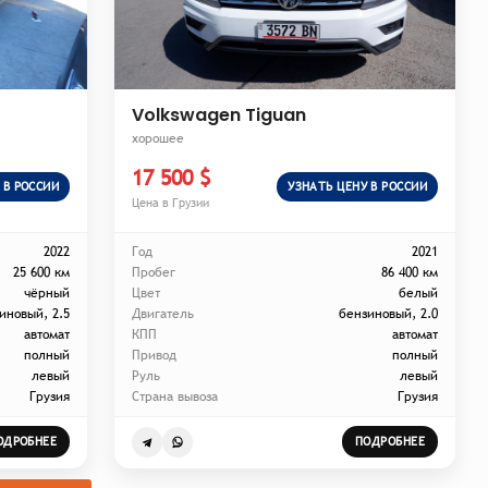
Volkswagen Tiguan
хорошее
17 500 $
 В РОССИИ
УЗНАТЬ ЦЕНУ В РОССИИ
Цена в Грузии
2022
Год
2021
25 600 км
Пробег
86 400 км
чёрный
Цвет
белый
иновый, 2.5
Двигатель
бензиновый, 2.0
автомат
КПП
автомат
полный
Привод
полный
левый
Руль
левый
Грузия
Страна вывоза
Грузия
ОДРОБНЕЕ
ПОДРОБНЕЕ