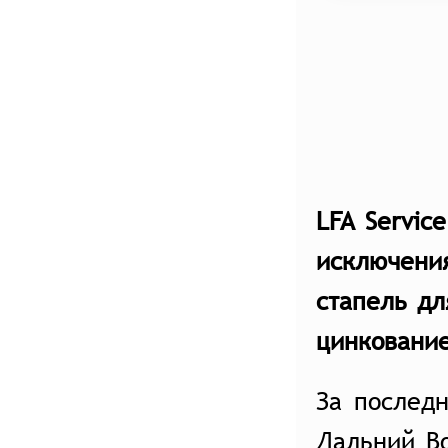
LFA Servic
исключени
стапель дл
цинкование
За послед
Дальний В