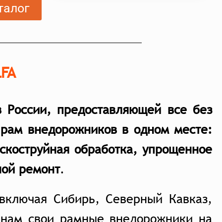
талог
LFA
в России, предоставляющей все без
 рам внедорожников в одном месте:
ескоструйная обработка, упрощенное
ной ремон
т
.
 включая Сибирь, Северный Кавказ,
 нам свои рамные внедорожники на