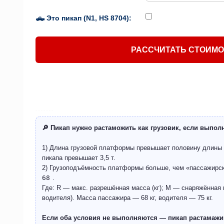
🛻 Это пикап (N1, HS 8704):
РАССЧИТАТЬ СТОИМ
🔎 Пикап нужно растаможить как грузовик, если выпол
1) Длина грузовой платформы превышает половину длины
пикапа превышает 3,5 т.
2) Грузоподъёмность платформы больше, чем «пассажирс
68
.
Где: R — макс. разрешённая масса (кг); M — снаряжённая м
водителя). Масса пассажира — 68 кг, водителя — 75 кг.
Если оба условия не выполняются — пикап растамажив