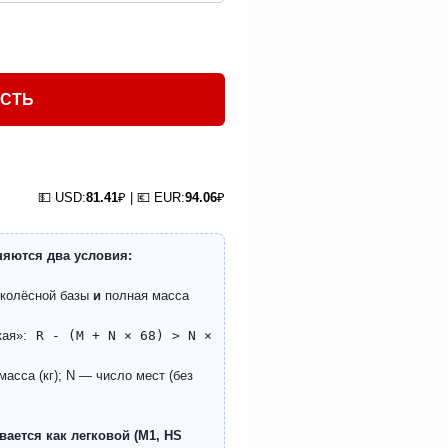
ОСТЬ
💵 USD:
81.41
₽ | 💶 EUR:
94.06
₽
няются два условия:
 колёсной базы
и
полная масса
кая»:
R - (M + N × 68) > N ×
асса (кг); N — число мест (без
ается как легковой (M1, HS