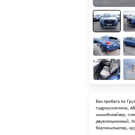
Услуги слесарного цеха
Авто из США под заказ
Авто на заказ
Калькуляторы
АКАДЕМИЯ LFA TRADE
СТАТЬИ
ВСЕ МАРКИ АВТО
ОТЗЫВЫ
Без пробега по Гру
О НАС
гидроусилитель, ABS
ВАКАНСИИ
иммобилайзер, сте
двухсекционный, Ма
борткомпьютер, кр