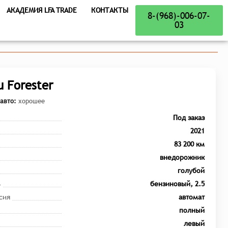
АКАДЕМИЯ LFA TRADE
КОНТАКТЫ
8-(968)-006-07-
03
u Forester
авто:
хорошее
Под заказ
2021
83 200 км
внедорожник
голубой
ь
бензиновый, 2.5
сия
автомат
полный
левый