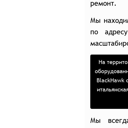
ремонт.
Мы находи
по адрес
масштабир
На террито
оборудованн
BlackHawk 
итальянска
Мы всегд