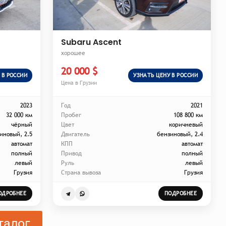
Subaru Ascent
хорошее
20 000 $
 В РОССИИ
УЗНАТЬ ЦЕНУ В РОССИИ
Цена в Грузии
2023
Год
2021
32 000 км
Пробег
108 800 км
чёрный
Цвет
коричневый
иновый, 2.5
Двигатель
бензиновый, 2.4
автомат
КПП
автомат
полный
Привод
полный
левый
Руль
левый
Грузия
Страна вывоза
Грузия
ОДРОБНЕЕ
ПОДРОБНЕЕ
талог