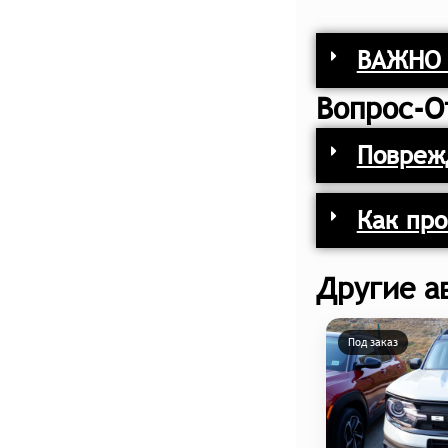
ВАЖНО 
Вопрос-О
Поврежд
Как про
Другие а
Под заказ