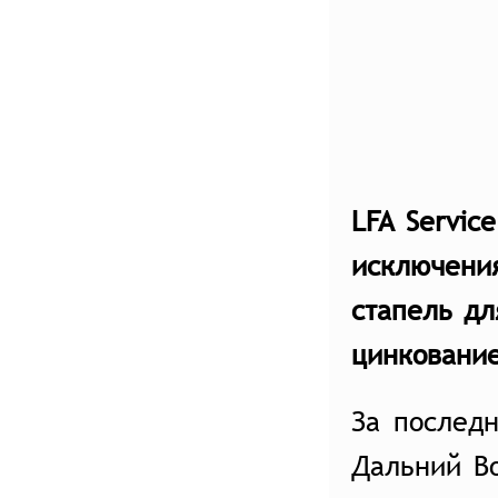
LFA Servic
исключени
стапель дл
цинкование
За послед
Дальний В