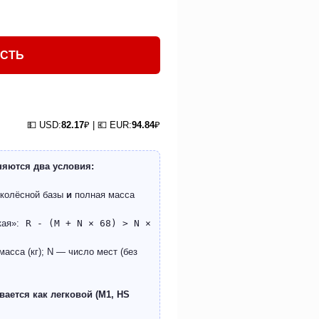
ОСТЬ
💵 USD:
82.17
₽ | 💶 EUR:
94.84
₽
няются два условия:
 колёсной базы
и
полная масса
кая»:
R - (M + N × 68) > N ×
асса (кг); N — число мест (без
ается как легковой (M1, HS