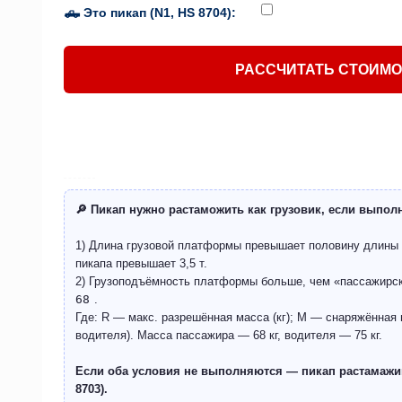
🛻 Это пикап (N1, HS 8704):
РАССЧИТАТЬ СТОИМ
🔎 Пикап нужно растаможить как грузовик, если выпол
1) Длина грузовой платформы превышает половину длины
пикапа превышает 3,5 т.
2) Грузоподъёмность платформы больше, чем «пассажирс
68
.
Где: R — макс. разрешённая масса (кг); M — снаряжённая м
водителя). Масса пассажира — 68 кг, водителя — 75 кг.
Если оба условия не выполняются — пикап растамажив
8703).