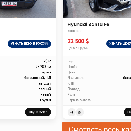
Hyundai Santa Fe
хорошее
22 500 $
УЗНАТЬ ЦЕНУ В РОССИИ
УЗНАТЬ ЦЕНУ
Цена в Грузии
2022
Год
27 200 км
Пробег
серый
Цвет
бензиновый, 1.5
Двигатель
бенз
автомат
КПП
полный
Привод
левый
Руль
Грузия
Страна вывоза
ПОДРОБНЕЕ
П
Смотреть весь ка