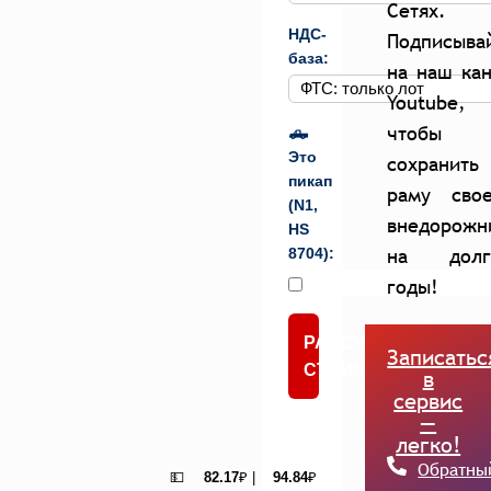
Сетях.
НДС-
Подписыва
база:
на наш ка
Youtube,
чтобы
🛻
Это
сохранить
пикап
раму свое
(N1,
внедорожн
HS
на долг
8704):
годы!
РАССЧИТАТЬ
Записатьс
СТОИМОСТЬ
в
сервис
—
легко!
Обратны
💵
82.17
₽ |
94.84
₽