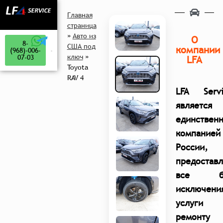
Главная
страница
»
Авто из
О
8-
США под
компании
(968)-006-
ключ
»
07-03
LFA
Toyota
RAV 4
LFA Servi
является
единствен
компанией
России,
предостав
все б
исключени
услуги 
ремонту