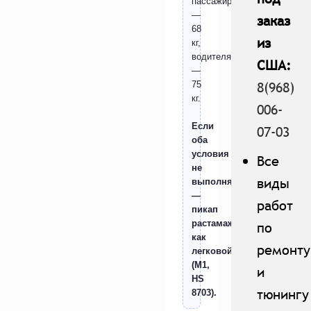
пассажира
—
заказ
68
из
кг,
водителя
США:
—
8(968)
75
кг.
006-
Если
07-03
оба
условия
Все
не
виды
выполняются
—
работ
пикап
растамаживается
по
как
ремонту
легковой
(M1,
и
HS
тюнингу
8703).