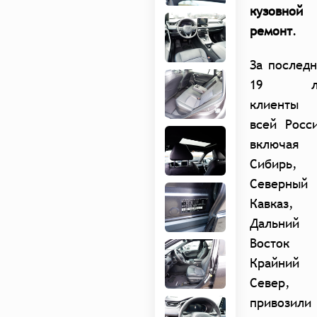
кузовной
ремон
т
.
За послед
19 л
клиенты 
всей Росс
включая
Сибирь,
Северный
Кавказ,
Дальний
Восток
Крайний
Север,
привозили