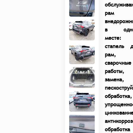
обслужива
рам
внедорожн
в одн
месте:
стапель д
рам,
сварочные
работы,
замена,
пескоструй
обработка,
упрощенно
цинкование
антикорро
обработка