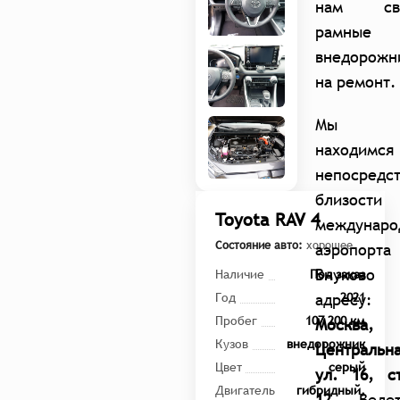
нам св
рамные
внедорожн
на ремонт.
Мы
находимся
непосредс
близости 
Toyota RAV 4
междунаро
Состояние авто:
хорошее
аэропорта
Внуково 
Наличие
Под заказ
адресу
Год
2021
Пробег
107 200 км
Москва,
Кузов
внедорожник
Центральн
Цвет
серый
ул. 16, с
Двигатель
гибридный,
12.
Ведет