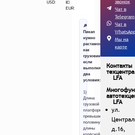
звонок
USD:
💶
Чат в
EUR:
Telegram
Чат в
🔎
WhatsAp
Пикап
нужно
Мы на
растаможить
карте
как
грузовик,
если
Контакты
выполняются
техцентра
два
LFA
условия:
Многофун
1)
автотехце
Длина
LFA
грузовой
ул.
платформы
превышает
Централ
половину
д.16,
длины
колёсной