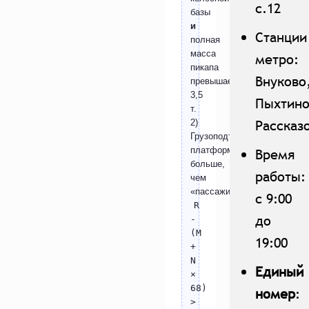
с.12
базы
и
Станции
полная
масса
метро:
пикапа
Внуково
превышает
3,5
Пыхтино
т.
Рассказ
2)
Грузоподъёмность
платформы
Время
больше,
работы:
чем
«пассажирская»:
с 9:00
R
до
-
(M
19:00
+
N
Единый
×
68)
номер
:
>