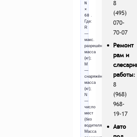
8
N
×
(495)
68
.
070-
Где:
R
70-07
—
макс.
Ремонт
разрешённая
масса
рам и
(кг);
слесарн
M
—
работы
:
снаряжённая
масса
8
(кг);
(968)
N
—
968-
число
19-17
мест
(без
Авто
водителя).
Масса
под