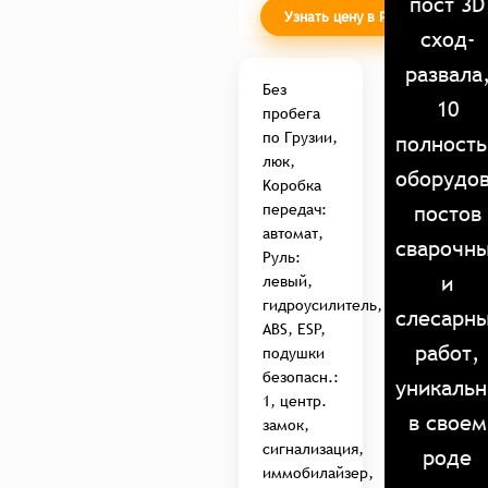
пост 3D
Узнать цену в России
сход-
развала
Без
10
пробега
по Грузии,
полност
люк,
оборудо
Kоробка
постов
передач:
автомат,
сварочн
Руль:
и
левый,
гидроусилитель,
слесарн
ABS, ESP,
работ,
подушки
безопасн.:
уникаль
1, центр.
в своем
замок,
сигнализация,
роде
иммобилайзер,