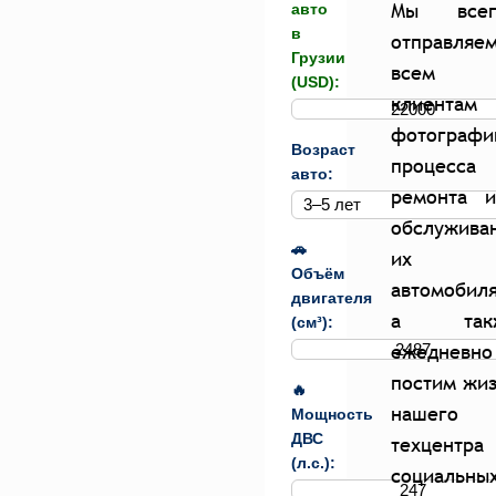
Мы всег
авто
в
отправляе
Грузии
всем
(USD):
клиентам
фотографи
Возраст
процесса
авто:
ремонта и
обслужива
🚗
их
Объём
автомобиля
двигателя
а так
(см³):
ежедневно
постим жи
🔥
нашего
Мощность
ДВС
техцентра
(л.с.):
социальны