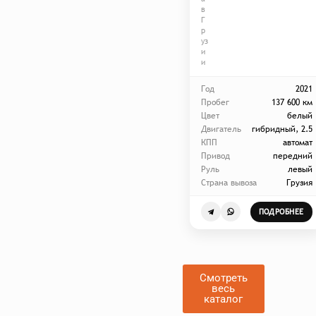
в
Г
р
уз
и
и
Год
2021
Пробег
137 600 км
Цвет
белый
Двигатель
гибридный, 2.5
КПП
автомат
Привод
передний
Руль
левый
Страна вывоза
Грузия
ПОДРОБНЕЕ
Смотреть
весь
каталог