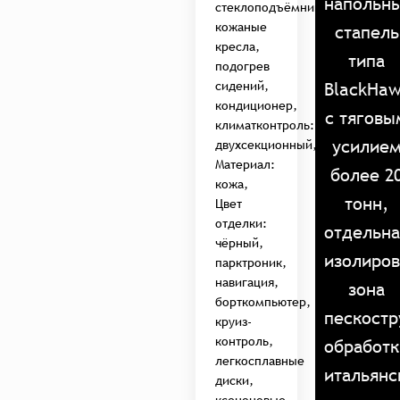
напольн
стеклоподъёмники,
кожаные
стапель
кресла,
типа
подогрев
BlackHa
сидений,
кондиционер,
с тяговы
климатконтроль:
усилие
двухсекционный,
Материал:
более 2
кожа,
тонн,
Цвет
отделки:
отдельна
чёрный,
изолиров
парктроник,
навигация,
зона
борткомпьютер,
пескостр
круиз-
контроль,
обработк
легкосплавные
итальянс
диски,