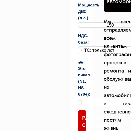
автомоб
Мощность
ДВС
(л.с.):
Мы всег
отправляе
НДС-
всем
база:
клиентам
фотограф
процесса
🛻
Это
ремонта и
пикап
обслужива
(N1,
их
HS
автомобил
8704):
а так
ежедневно
РАССЧИТАТЬ
постим
СТОИМОСТЬ
жизнь