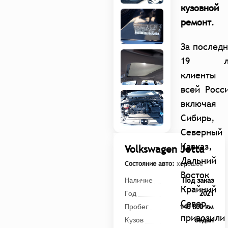
кузовной
ремон
т
.
За послед
19 л
клиенты 
всей Росс
включая
Сибирь,
Северный
Кавказ,
Volkswagen Jetta
Дальний
Состояние авто:
хорошее
Восток
Наличие
Под заказ
Крайний
Год
2021
Север,
Пробег
140 800 км
привозили
Кузов
седан