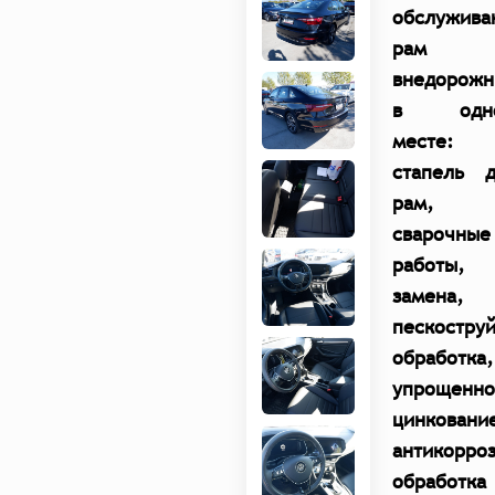
обслужива
рам
внедорожн
в одн
месте:
стапель д
рам,
сварочные
работы,
замена,
пескостру
обработка,
упрощенн
цинковани
антикорро
обработка