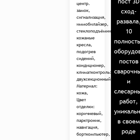
пост 3D
центр.
сход-
замок,
сигнализация,
развала
иммобилайзер,
10
стеклоподъёмники,
кожаные
полност
кресла,
оборудо
подогрев
сидений,
постов
кондиционер,
сварочн
климатконтроль:
двухсекционный,
и
Материал:
слесарн
кожа,
Цвет
работ,
отделки:
уникаль
коричневый,
в своем
парктроник,
навигация,
роде
борткомпьютер,