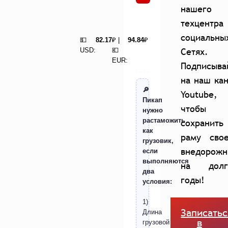
нашего
техцентра
социальны
💵
82.17
₽ |
94.84
₽
Сетях.
USD:
💶
EUR:
Подписыва
на наш ка
🔎
Youtube,
Пикап
чтобы
нужно
растаможить
сохранить
как
раму свое
грузовик,
внедорожн
если
выполняются
на долг
два
годы!
условия:
1)
Записатьс
Длина
в
грузовой