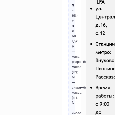
+
LFA
N
ул.
×
Централ
68)
>
д.16,
N
×
с.12
68
.
Где:
Станции
R
метро:
—
макс.
Внуково
разрешённая
масса
Пыхтино
(кг);
Рассказ
M
—
Время
снаряжённая
масса
работы:
(кг);
с 9:00
N
—
до
число