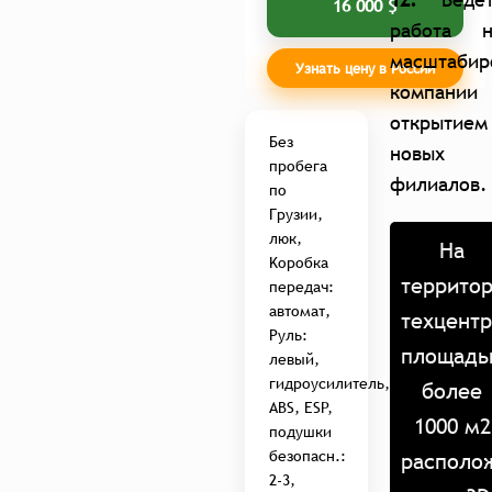
16 000 $
работа н
масштабир
Узнать цену в России
компании
открытием
Без
новых
пробега
филиалов.
по
Грузии,
люк,
На
Kоробка
террито
передач:
автомат,
техцент
Руль:
площадь
левый,
гидроусилитель,
более
ABS, ESP,
1000 м2
подушки
безопасн.:
располо
2-3,