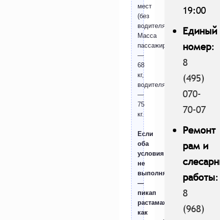
мест
19:00
(без
водителя).
Единый
Масса
номер
:
пассажира
—
8
68
кг,
(495)
водителя
070-
—
75
70-07
кг.
Ремонт
Если
рам и
оба
условия
слесар
не
выполняются
работы
:
—
8
пикап
растамаживается
(968)
как