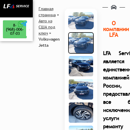
Главная
страница
»
Авто из
О
8-
США под
компании
(968)-006-
ключ
»
07-03
LFA
Volkswagen
Jetta
LFA Servi
является
единствен
компанией
России,
предостав
все б
исключени
услуги 
ремонту