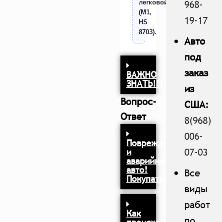
968-
легковой
(M1,
19-17
HS
8703).
Авто
под
заказ
ВАЖНО
ЗНАТЬ!!!
из
Вопрос-
США:
Ответ
8(968)
006-
Поврежденные
07-03
и
аварийные
авто!
Все
Покупать?
виды
работ
Как
по