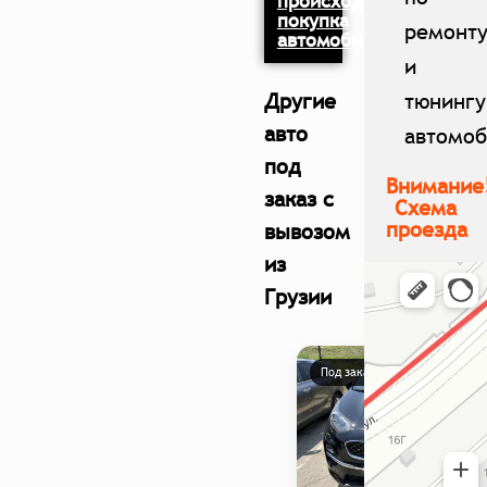
происходит
покупка
ремонт
автомобиля?
и
тюнингу
Другие
авто
автомо
под
Внимание
заказ с
Схема
проезда
вывозом
из
Грузии
Под заказ