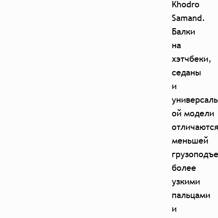
Khodro
Samand.
Балки
на
хэтчбеки,
седаны
и
универсалы
ой модели
отличаютс
меньшей
грузоподъ
более
узкими
пальцами
и