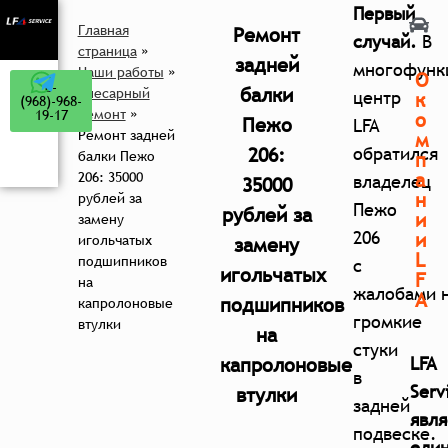
Первый
Главная
Ремонт
случай.
В
страница
»
задней
многофунк
Наши работы
»
О
8-
балки
Слесарный
центр
к
(968)-968-
ремонт
»
19-17
о
Пежо
LFA
Ремонт задней
м
206:
обратился
балки Пежо
п
а
206: 35000
владелец
35000
н
рублей за
Пежо
рублей за
и
замену
206
и
игольчатых
замену
L
подшипников
с
игольчатых
F
на
жалобами 
A
подшипников
капролоновые
громкие
втулки
на
стуки
капролоновые
LFA
в
Serv
втулки
задней
явля
подвеске.
еди