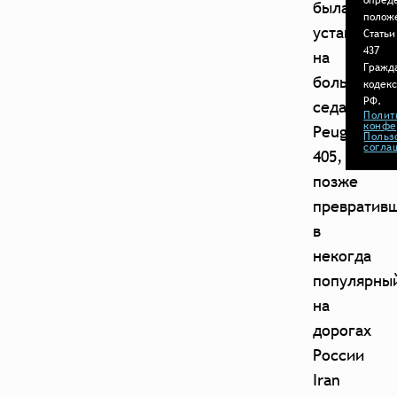
опред
была
полож
установлен
Статьи
437
на
Гражд
большом
кодек
РФ.
седане
Полит
конфе
Peugeot
Польз
согла
405,
позже
превратив
в
некогда
популярны
на
дорогах
России
Iran