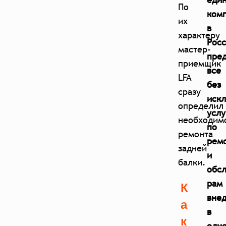
По
ком
их
в
характеру
Росс
мастер-
пре
приемщик
все
LFA
без
сразу
иск
определил
услу
необходим
по
ремонта
рем
задней
и
балки.
обс
рам
К
вне
а
в
к
одн