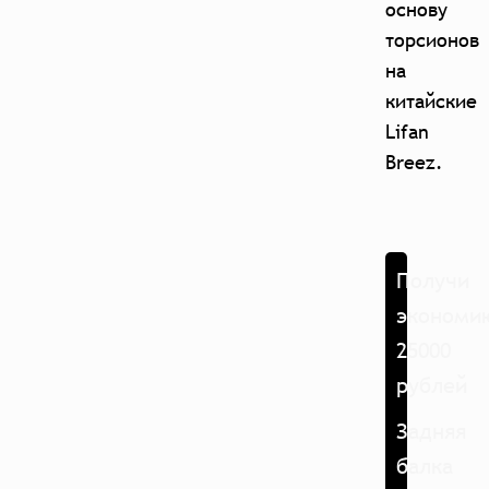
основу
торсионов
на
китайские
Lifan
Breez.
Получи
экономи
25000
рублей
Задняя
балка