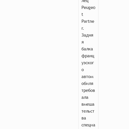
лец
Peugeo
t
Partne
r.
Задня
я
балка
франц
узског
о
автом
обиля
требов
ала
вмеша
тельст
ва
специа