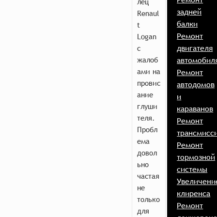
лец
задней
Renaul
балки
t
Ремонт
Logan
двигателя
с
жалоб
автомобил
ами на
Ремонт
провис
автодомов
ание
и
глуши
караванов
теля.
Ремонт
Пробл
трансмисс
ема
Ремонт
довол
тормозной
ьно
системы
частая
Увеличени
не
клиренса
только
Ремонт
для