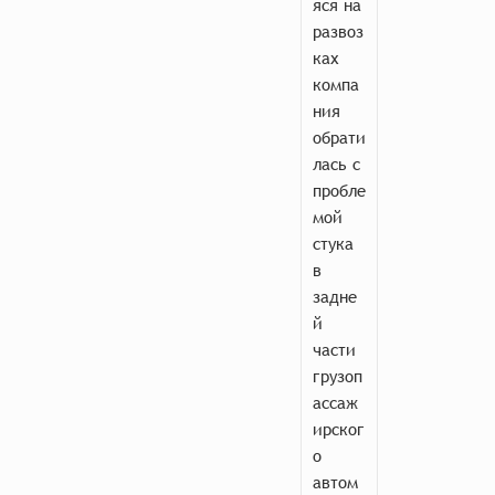
яся на
развоз
ках
компа
ния
обрати
лась с
пробле
мой
стука
в
задне
й
части
грузоп
ассаж
ирског
о
автом