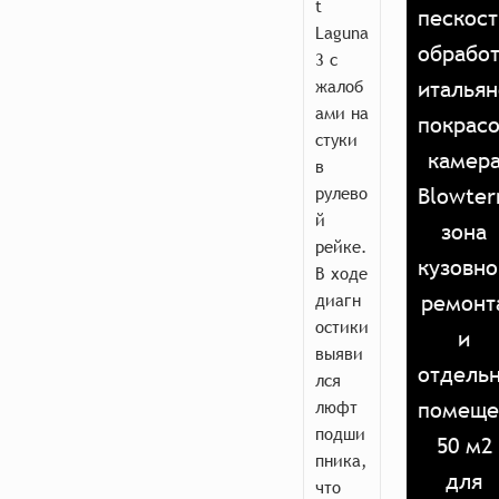
t
пескос
Laguna
обработ
3 с
жалоб
итальян
ами на
покрас
стуки
камер
в
рулево
Blowte
й
зона
рейке.
кузовно
В ходе
диагн
ремонт
остики
и
выяви
отдель
лся
люфт
помеще
подши
50 м2
пника,
для
что