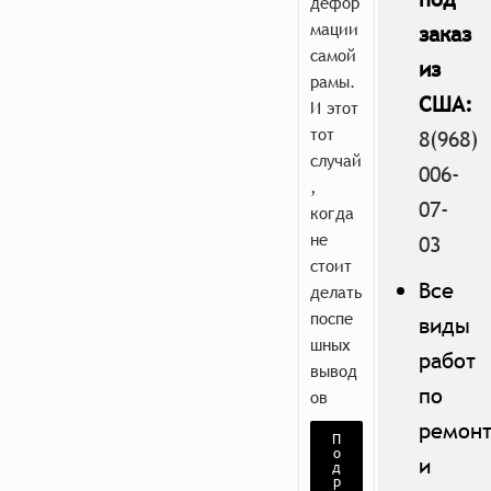
дефор
мации
заказ
самой
из
рамы.
США:
И этот
тот
8(968)
случай
006-
,
07-
когда
не
03
стоит
Все
делать
поспе
виды
шных
работ
вывод
по
ов
ремон
П
о
и
д
р