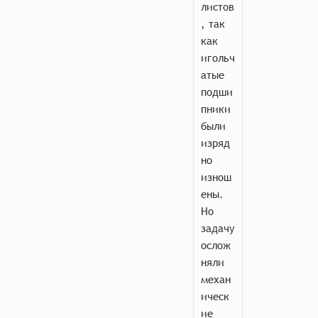
листов
, так
как
игольч
атые
подши
пники
были
изряд
но
изнош
ены.
Но
задачу
ослож
няли
механ
ическ
ие