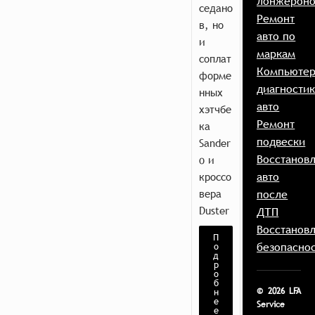
лонжероно
седано
Ремонт
в, но
авто по
и
маркам
соплат
Компьютер
форме
диагностик
нных
авто
хэтчбе
Ремонт
ка
подвески
Sander
Восстанов
o и
авто
кроссо
вера
после
Duster
ДТП
Восстанов
П
безопасно
о
д
р
о
б
© 2026 LFA
н
е
Service
е