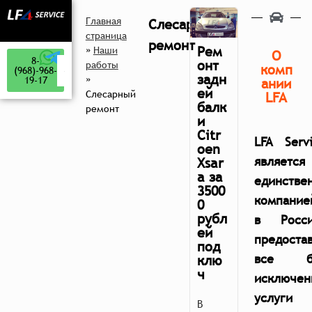
Главная
Слесарный
страница
ремонт
Рем
»
Наши
О
8-
онт
работы
комп
(968)-968-
задн
»
19-17
ании
ей
Слесарный
LFA
балк
ремонт
и
Citr
LFA Serv
oen
является
Xsar
a за
единстве
3500
компание
0
рубл
в Росси
ей
предоста
под
все б
клю
ч
исключен
услуги 
В