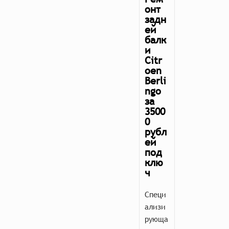
онт
задн
ей
балк
и
Citr
oen
Berli
ngo
за
3500
0
рубл
ей
под
клю
ч
Специ
ализи
рующа