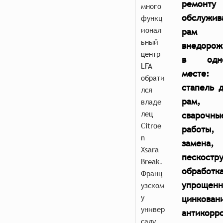
ремонту
много
обслужив
функц
ионал
рам
ьный
внедорож
центр
в одн
LFA
месте:
обрати
стапель 
лся
рам,
владе
лец
сварочны
Citroe
работы,
n
замена,
Xsara
пескостр
Break.
обработка
Франц
упрощенн
узском
у
цинкован
универ
антикорр
салу