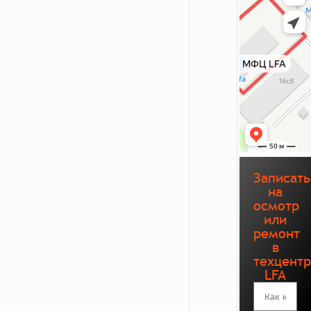
Записать
на
осмотр
или
ремонт
в
техцент
LFA