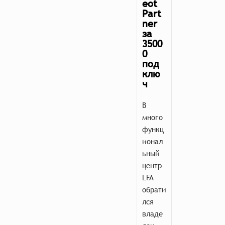
eot
Part
ner
за
3500
0
под
клю
ч
В
много
функц
ионал
ьный
центр
LFA
обрати
лся
владе