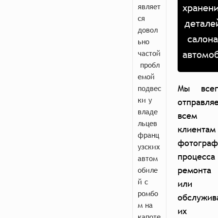
являет
хранен
ся
детале
довол
салон
ьно
частой
автомо
пробл
емой
Мы всег
подвес
ки у
отправля
владе
всем
льцев
клиентам
франц
фотограф
узских
процесса
автом
ремонта
обиле
й с
или
ромбо
обслужив
м на
их
капоте