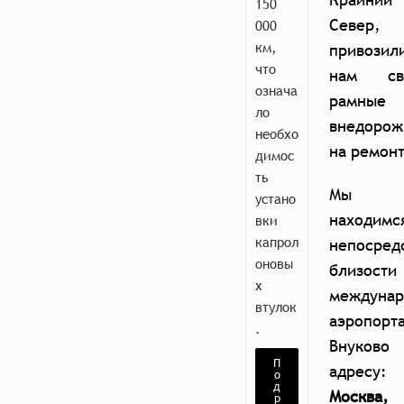
150
Север,
000
км,
привозил
что
нам св
означа
рамные
ло
внедорож
необхо
на ремонт
димос
ть
Мы
устано
находимс
вки
капрол
непосред
оновы
близости
х
междунар
втулок
аэропорт
.
Внуково 
П
адресу
о
д
Москва,
р