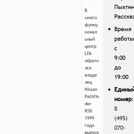
Пыхтин
В
Расска
много
функц
Время
ионал
работы
ьный
центр
с
LFA
9:00
обрати
до
лся
владе
19:00
лец
Едины
Nissan
Pathfin
номер
:
der
8
R50
(495)
1999
года
070-
выпуск