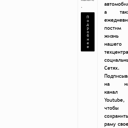
автомоби
.
а так
П
ежедневн
о
д
постим
р
о
жизнь
б
н
е
нашего
е
техцентр
социальн
Сетях.
Подписыв
на н
канал
Youtube,
чтобы
сохранит
раму сво