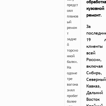
обработк
предст
кузовной
оял
ремон
т
.
планов
ый
За
ремон
последни
т
задне
19 л
й
клиенты 
торсио
всей
нной
России,
балки.
включая
На
Сибирь,
одоме
тре
Северный
вагона
Кавказ,
зиял
Дальний
пробег
Восток
более
Крайний