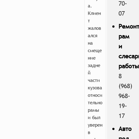
70-
а.
07
Клиен
т
Ремон
жалов
ался
рам
на
и
смеще
слеса
ние
задне
работ
й
8
части
(968)
кузова
относи
968-
тельно
19-
рамы
17
и был
уверен
Авто
в
под