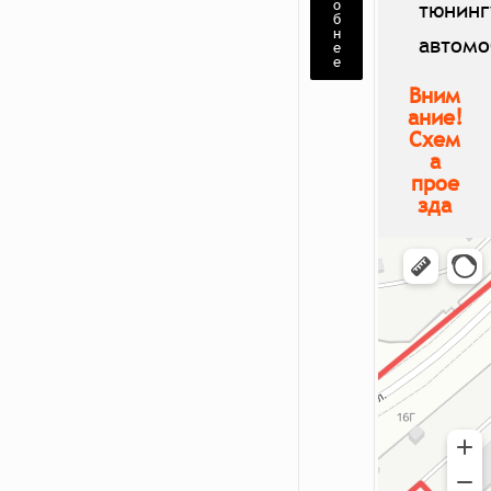
о
тюнинг
б
н
автомо
е
е
Вним
ание!
Схем
а
прое
зда