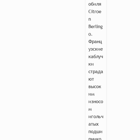
обиля
Citroe
n
Berling
o.
Франц
узские
каблуч
ки
страда
ют
высок
им
износо
м
игольч
атых
подши
пнико