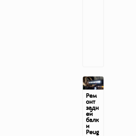
Рем
онт
задн
ей
балк
и
Peug